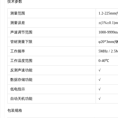
技术参数
测量范围
1.2-225mm
测量误差
±(1%±0.1)
声速调节范围
1000-9999m
管材测量下限
φ20*3mm(钢
工作频率
5MHz / 2.5
工作温度范围
0-40℃
反测声速功能
√
数据存储功能
√
低电指示
√
自动关机功能
√
包装规格